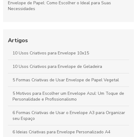
Envelope de Papel: Como Escolher o Ideal para Suas
Necessidades
Envelope de Segurança: Como Escolher o Melhor para Sua
Proteção
Artigos
Envelope plastico A5 ideal para proteção e organização
10 Usos Criativos para Envelope 10x15
Envelope com Lacre Personalizado para Impressão: Como
Criar um Design Único e Atraente
10 Usos Criativos para Envelope de Geladeira
5 Formas Criativas de Usar Envelope de Papel Vegetal
5 Motivos para Escolher um Envelope Azul: Um Toque de
Personalidade e Profissionalismo
6 Formas Criativas de Usar o Envelope A3 para Organizar
seu Espaço
6 Ideias Criativas para Envelope Personalizado A4