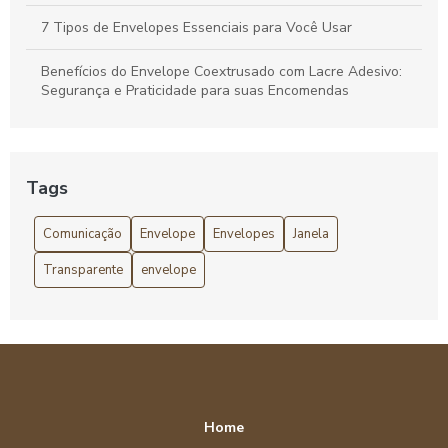
7 Tipos de Envelopes Essenciais para Você Usar
Benefícios do Envelope Coextrusado com Lacre Adesivo:
Segurança e Praticidade para suas Encomendas
Como enviar um envelope corretamente: Dicas para
preencher corretamente o campo do remetente e
destinatário
Tags
Como escolher o Envelope com lacre de segurança ideal
Comunicação
Envelope
Envelopes
Janela
para suas necessidades
Transparente
envelope
Como Escolher o Envelope de Segurança Inviolável Ideal
para Suas Necessidades
Como Escolher o Envelope de Segurança Liso Ideal para
Sua Necessidade
Como escolher o Envelope de Segurança Personalizado
ideal para sua empresa
Home