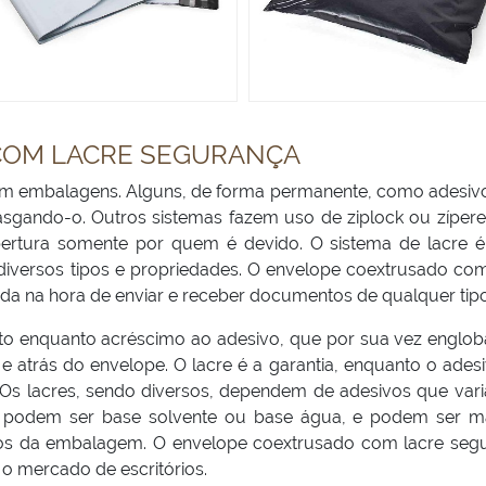
COM LACRE SEGURANÇA
em embalagens. Alguns, de forma permanente, como adesiv
rasgando-o. Outros sistemas fazem uso de ziplock ou zípere
abertura somente por quem é devido. O sistema de lacre é
versos tipos e propriedades. O envelope coextrusado com
da na hora de enviar e receber documentos de qualquer tipo
duto enquanto acréscimo ao adesivo, que por sua vez englo
e atrás do envelope. O lacre é a garantia, enquanto o ades
. Os lacres, sendo diversos, dependem de adesivos que var
os podem ser base solvente ou base água, e podem ser m
itos da embalagem. O envelope coextrusado com lacre seg
o mercado de escritórios.