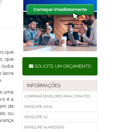
os que
s, que
 outra
SOLICITE UM ORÇAMENTO
 lacre
.
INFORMAÇÕES
ba uma
COMPRAR ENVELOPES PARA CONVITES
ivo é a
iam de
ENVELOPE 10X15
ais ou
ENVELOPE A3
urança
ENVELOPE A4 MEDIDAS