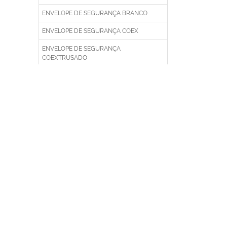
ENVELOPE DE SEGURANÇA BRANCO
ENVELOPE DE SEGURANÇA COEX
ENVELOPE DE SEGURANÇA
COEXTRUSADO
ENVELOPE DE SEGURANÇA COM LACRE
ENVELOPE DE SEGURANÇA INVIOLÁVEL
ENVELOPE DE SEGURANÇA LISO
ENVELOPE DE SEGURANÇA
PERSONALIZADO
ENVELOPE DESTINATARIO
ENVELOPE EMPRESARIAL
ENVELOPE FRONHA
ENVELOPE INVIOLÁVEL
ENVELOPE LACRE