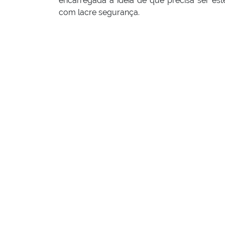
encarregada a ideia de que precisa ser es
com lacre segurança.