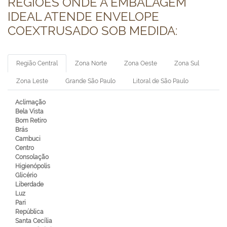
REGIÕES ONDE A EMBALAGEM
IDEAL ATENDE ENVELOPE
COEXTRUSADO SOB MEDIDA:
Região Central
Zona Norte
Zona Oeste
Zona Sul
Zona Leste
Grande São Paulo
Litoral de São Paulo
Aclimação
Bela Vista
Bom Retiro
Brás
Cambuci
Centro
Consolação
Higienópolis
Glicério
Liberdade
Luz
Pari
República
Santa Cecília