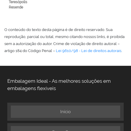
Teresópolis
Resende
O conteúdo do texto desta página é de direito reservado. Sua
reprodução, parcial ou total, mesmo citando nossos links, é proibida
sem a autorização do autor. Crime de violação de direito autoral –
artigo 184 do Código Penal –
Lei 9610/98 - Lei de direitos autorais
.
Embalagem Ideal - As melhores soluções em
embalagens flexíveis
Início