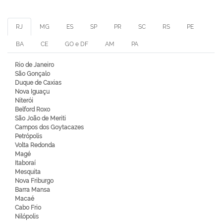
RJ
MG
ES
SP
PR
SC
RS
PE
BA
CE
GO e DF
AM
PA
Rio de Janeiro
São Gonçalo
Duque de Caxias
Nova Iguaçu
Niterói
Belford Roxo
São João de Meriti
Campos dos Goytacazes
Petrópolis
Volta Redonda
Magé
Itaboraí
Mesquita
Nova Friburgo
Barra Mansa
Macaé
Cabo Frio
Nilópolis