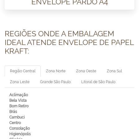
ENVELOPE PARDO A4
REGIÕES ONDE A EMBALAGEM
IDEAL ATENDE ENVELOPE DE PAPEL
KRAFT:
Região Central
Zona Norte
Zona Oeste
Zona Sul
Zona Leste
Grande São Paulo
Litoral de São Paulo
Aclimação
Bela Vista
Bom Retiro
Brás
Cambuci
Centro
Consolação
Higienópolis