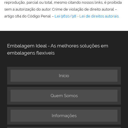
reprodução, parcial ou total, mesmo citando nossos links, é proibida
sem a autorização do autor. Crime de violação de direito autoral –
artigo 184 do Código Penal –
Lei 9610/98 - Lei de direitos autorais
.
Embalagem Ideal - As melhores soluções em
embalagens flexíveis
Início
Quem Somos
Informações