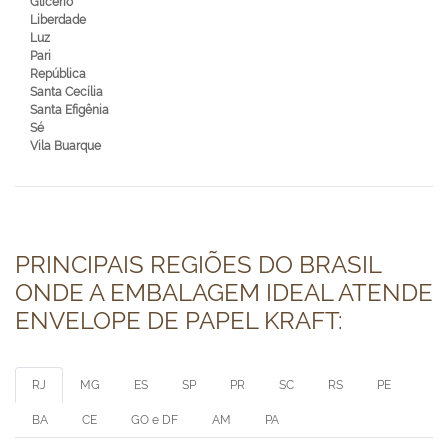
Glicério
Liberdade
Luz
Pari
República
Santa Cecília
Santa Efigênia
Sé
Vila Buarque
PRINCIPAIS REGIÕES DO BRASIL
ONDE A EMBALAGEM IDEAL ATENDE
ENVELOPE DE PAPEL KRAFT:
RJ
MG
ES
SP
PR
SC
RS
PE
BA
CE
GO e DF
AM
PA